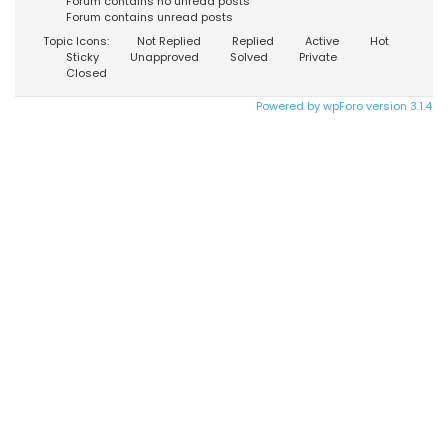
Forum contains no unread posts
Forum contains unread posts
Topic Icons:
Not Replied
Replied
Active
Hot
Sticky
Unapproved
Solved
Private
Closed
Powered by wpForo version 3.1.4