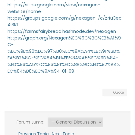
https://sites.google.com/view/nexagen-
website/home
https://groups.google.com/g/nexagen-/c/z4u3ec
4i3KI
https://farmsfairybread.hashnode.dev/nexagen
https://graph.org/Nexagen%EC%9C%BC%EB%A1%9
C-
%EC%9E%90%EC%97%B0%EC%8A%A4%EB%9F%BD%
EA%B2%8C-%EC%84%B1%EB%8A%A5%EC%9D%84-
%ED%96%A5%EC%83%81%EC%8B%9C%ED%82%A4%
EC%84%B8%EC%9A%94-01-09
Quote
Forum Jump:
Previous Topic
Next Topic