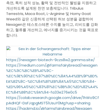
측면, 특히 성적 성능, 활력 및 전반적인 웰빙을 지원하고
개선하도록 설계된 천연 보충제입니다. Tribulus
Terrestris, Maca Root, L-Arginine 및 Horny Goat
Weed와 같은 신중하게 선택된 허브 성분을 결합하여
Nexagen은 테스토스테론 수치를 높이고, 리비도를 강화
하고, 혈류를 개선하고, 에너지를 증가시키는 것을 목표로
합니다.
https://nexagen-biotech-9czs8w2.gamma.site/
https://medium.com/@farmsfairybread/nexagen
%EC%9C%BC%EB%A1%9C-
%EC%9E%90%EC%97%B0%EC%8A%A4%EB%9F%BD%
EA%B2%8C-%EC%84%B1%EB%8A%A5%EC%9D%84-
%ED%96%A5%EC%83%81%EC%8B%9C%ED%82%A4%
EC%84%B8%EC%9A%94-fa33e276e0c5
https://colab.research.google.com/drive/1hWo9Cf
pAdHQF-DsFJqpgMST51UsuY0Mg?usp=sharing
https://hackmd.io/@farmsfairybread/Nexagen