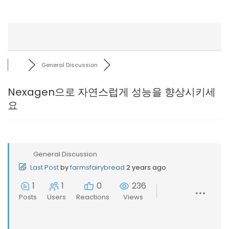
General Discussion
Nexagen으로 자연스럽게 성능을 향상시키세
요
General Discussion
Last Post
by
farmsfairybread
2 years ago
1
1
0
236
Posts
Users
Reactions
Views