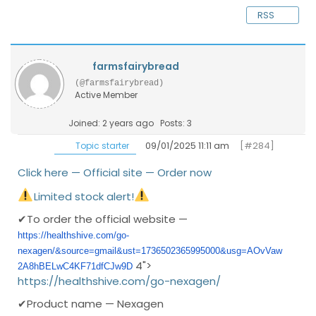
RSS
farmsfairybread
(@farmsfairybread)
Active Member
Joined: 2 years ago
Posts: 3
09/01/2025 11:11 am
[#284]
Topic starter
Click here — Official site — Order now
Limited stock alert!
✔To order the official website —
https://healthshive.com/go-
nexagen/&source=gmail&ust=1736502365995000&usg=AOvVaw
4">
2A8hBELwC4KF71dfCJw9D
https://healthshive.com/go-nexagen/
✔Product name — Nexagen