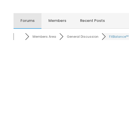
Forums
Members
Recent Posts
Members Area
General Discussion
FitBalance™ .