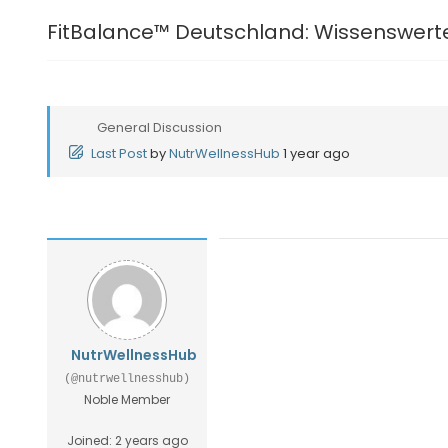
FitBalance™ Deutschland: Wissenswerte
General Discussion
Last Post
by
NutrWellnessHub
1 year ago
NutrWellnessHub
(@nutrwellnesshub)
Noble Member
Joined: 2 years ago