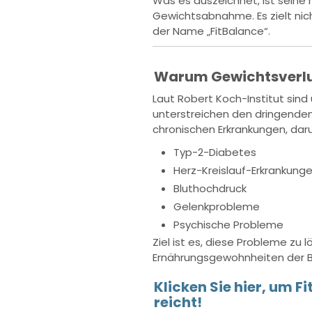
Was es auszeichnet, ist seine 
Gewichtsabnahme. Es zielt nich
der Name „FitBalance“.
Warum Gewichtsverlus
Laut Robert Koch-Institut sind
unterstreichen den dringende
chronischen Erkrankungen, daru
Typ-2-Diabetes
Herz-Kreislauf-Erkrankung
Bluthochdruck
Gelenkprobleme
Psychische Probleme
Ziel ist es, diese Probleme z
Ernährungsgewohnheiten der Be
Klicken Sie hier, um 
reicht!