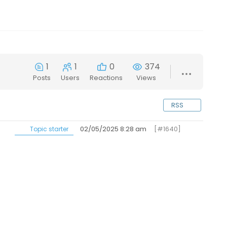
1
1
0
374
Posts
Users
Reactions
Views
RSS
02/05/2025 8:28 am
[#1640]
Topic starter