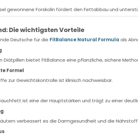
ssel gewonnene Forskolin fördert den Fettabbau und unters
d: Die wichtigsten Vorteile
nde Deutsche für die
FitBalance Natural Formula
als Abn
g
 Diätpillen bietet FitBalance eine pflanzliche, sichere Met
rte Formel
offe zur Gewichtskontrolle ist klinisch nachweisbar.
auchfett ist eine der Hauptstärken und trägt zu einer deutl
ng
räutern verbessert es die Darmgesundheit und die Nährsto
us