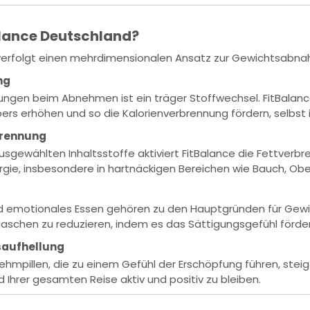
alance Deutschland?
verfolgt einen mehrdimensionalen Ansatz zur Gewichtsabnahme
ng
ungen beim Abnehmen ist ein träger Stoffwechsel. FitBalanc
rs erhöhen und so die Kalorienverbrennung fördern, selbst
brennung
usgewählten Inhaltsstoffe aktiviert FitBalance die Fettverb
rgie, insbesondere in hartnäckigen Bereichen wie Bauch, Ob
nd emotionales Essen gehören zu den Hauptgründen für Gewi
schen zu reduzieren, indem es das Sättigungsgefühl fördert 
saufhellung
mpillen, die zu einem Gefühl der Erschöpfung führen, steige
nd Ihrer gesamten Reise aktiv und positiv zu bleiben.