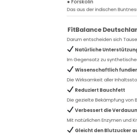
● Forskolin
Das aus der indischen Buntne
FitBalance Deutschlan
Darum entscheiden sich Tause
Natürliche Unterstützun
Im Gegensatz zu synthetischen
Wissenschaftlich fundie
Die Wirksamkeit aller Inhaltsst
Reduziert Bauchfett
Die gezielte Bekämpfung von B
Verbessert die Verdauu
Mit natürlichen Enzymen und K
Gleicht den Blutzucker a