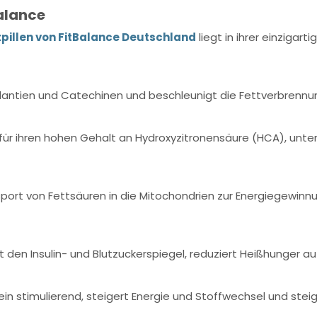
Balance
pillen von FitBalance Deutschland
liegt in ihrer einzigar
xidantien und Catechinen und beschleunigt die Fettverbrenn
t für ihren hohen Gehalt an Hydroxyzitronensäure (HCA), unt
sport von Fettsäuren in die Mitochondrien zur Energiegewinn
den Insulin- und Blutzuckerspiegel, reduziert Heißhunger auf 
n stimulierend, steigert Energie und Stoffwechsel und steiger