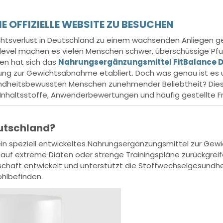
DIE OFFIZIELLE WEBSITE ZU BESUCHEN
ichtsverlust in Deutschland zu einem wachsenden Anliegen
level machen es vielen Menschen schwer, überschüssige Pfun
en hat sich das
Nahrungsergänzungsmittel FitBalance 
sung zur Gewichtsabnahme etabliert. Doch was genau ist es 
ndheitsbewussten Menschen zunehmender Beliebtheit? Dies
e Inhaltsstoffe, Anwenderbewertungen und häufig gestellte F
eutschland?
 ein speziell entwickeltes Nahrungsergänzungsmittel zur Gew
ne auf extreme Diäten oder strenge Trainingspläne zurückgre
haft entwickelt und unterstützt die Stoffwechselgesundhei
hlbefinden.