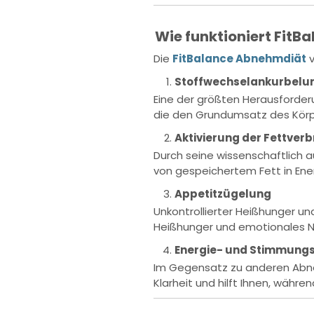
Wie funktioniert FitB
Die
FitBalance Abnehmdiät
Stoffwechselankurbelu
Eine der größten Herausforder
die den Grundumsatz des Körpe
Aktivierung der Fettver
Durch seine wissenschaftlich a
von gespeichertem Fett in Ene
Appetitzügelung
Unkontrollierter Heißhunger u
Heißhunger und emotionales Na
Energie- und Stimmung
Im Gegensatz zu anderen Abneh
Klarheit und hilft Ihnen, währe