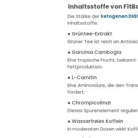
Inhaltsstoffe von Fit
Die Stärke der
ketogenen Diät
Inhaltsstoffe:
● Grüntee-Extrakt
Grüner Tee ist reich an Antio
● Garcinia Cambogia
Eine tropische Frucht, bekann
Fettproduktion.
● L-Carnitin
Eine Aminosäure, die den Tran
fördert.
● Chrompicolinat
Dieses Spurenelement reguliert 
● Wasserfreies Koffein
In moderaten Dosen wirkt Koffei