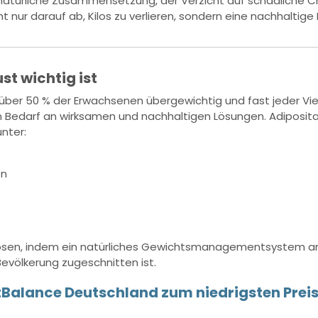
natürliche Zusammensetzung, der Verzicht auf schädliche Ch
t nur darauf ab, Kilos zu verlieren, sondern eine nachhaltige
t wichtig ist
 über 50 % der Erwachsenen übergewichtig und fast jeder Vie
n Bedarf an wirksamen und nachhaltigen Lösungen. Adipos
nter:
en
u lösen, indem ein natürliches Gewichtsmanagementsystem an
völkerung zugeschnitten ist.
FitBalance Deutschland zum niedrigsten Preis