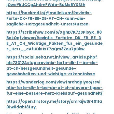
jOwoYkUCCgAh4mFWdo-BuMs6YXSth
https://hackmd.io/@malinikum/Revintis-
Forte-DK-FR-BE-DE-AT-CH-kann-die-
tagliche-Herzgesundheit-unterstutzen
https://scribehow.com/o/XghD7K7ZSPioyR_88
BckOg/viewer/Revintis_Fortetm_DK_FR_BE_D
E_AT_CH_Wichtige_Fakten_fur_ein_gesunde
s_Herz__eAfUDkHxT7aQm3Zou7pBkw
https://social.neha.net.in/view_article.php?
id=73312&slug=revintis-forte-dk-fr-be-de-
at-ch-herzgesundheit-gesunde-
gewohnheiten-und-wichtige-erkenntnisse
https://wanderlog.com/view/nrchdpiyoo/revi
ntis-forte-dk-fr-be-de-at-ch-clevere-tipps-
fur-eine-bessere-herz-kreislauf-gesundheit/
https://open.firstory.me/story/cmrajw0r4011a
01w6dab18fuy