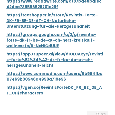
https://www.readawrite.com/a/87ba48bd1ec
424ea789596526701e25f
https://teeshopper.in/store/Revintis-Forte-
DK-FR-BE-DE-AT-CH-Naturliche-
Unterstutzung-fur-die-Herzgesundheit
https://groups.google.com/u/2/g/revintis-
forte-dk-fr-be-de-at-ch-herz-kreislauf-
wellness/c/R-NxNiCdUUE
https://app.trupeer.ai/view/dIOLUARyc/revinti
s-forte%E2%84%A2-dk-fr-be-de-at-ch-
herzgesundheit-leicht
https://www.commudle.com/users/6b584fbc
117469b30546a4950a719e56
https://vgen.co/RevintisForteDK_FR_BE_DE_A
T_CH/characters
Quote