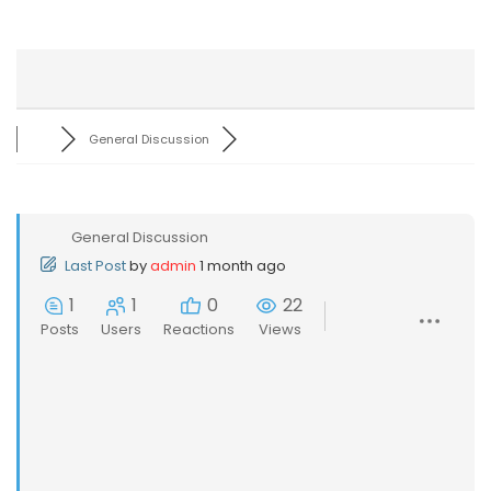
General Discussion
General Discussion
Last Post
by
admin
1 month ago
1
1
0
22
Posts
Users
Reactions
Views