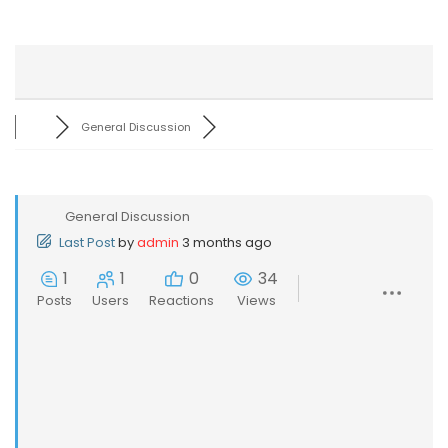
General Discussion
General Discussion
Last Post
by
admin
3 months ago
1
1
0
34
Posts
Users
Reactions
Views