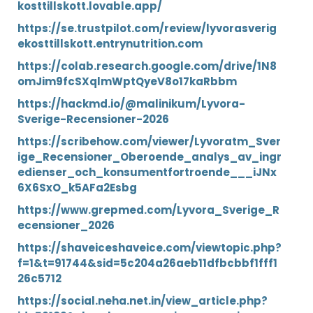
kosttillskott.lovable.app/
https://se.trustpilot.com/review/lyvorasverig
ekosttillskott.entrynutrition.com
https://colab.research.google.com/drive/1N8
omJim9fcSXqlmWptQyeV8o17kaRbbm
https://hackmd.io/@malinikum/Lyvora-
Sverige-Recensioner-2026
https://scribehow.com/viewer/Lyvoratm_Sver
ige_Recensioner_Oberoende_analys_av_ingr
edienser_och_konsumentfortroende___iJNx
6X6SxO_k5AFa2Esbg
https://www.grepmed.com/Lyvora_Sverige_R
ecensioner_2026
https://shaveiceshaveice.com/viewtopic.php?
f=1&t=91744&sid=5c204a26aeb11dfbcbbf1fff1
26c5712
https://social.neha.net.in/view_article.php?