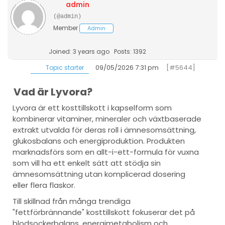
admin
(@admin)
Member
Admin
Joined: 3 years ago
Posts: 1392
09/05/2026 7:31 pm
[#5644]
Topic starter
Vad är Lyvora?
Lyvora är ett kosttillskott i kapselform som
kombinerar vitaminer, mineraler och växtbaserade
extrakt utvalda för deras roll i ämnesomsättning,
glukosbalans och energiproduktion. Produkten
marknadsförs som en allt-i-ett-formula för vuxna
som vill ha ett enkelt sätt att stödja sin
ämnesomsättning utan komplicerad dosering
eller flera flaskor.
Till skillnad från många trendiga
"fettförbrännande" kosttillskott fokuserar det på
blodsockerbalans, energimetabolism och