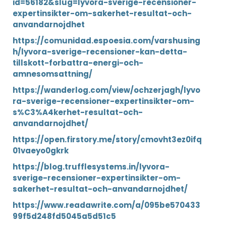
id=56182&slug=lyvora-sverige-recensioner-
expertinsikter-om-sakerhet-resultat-och-
anvandarnojdhet
https://comunidad.espoesia.com/varshusing
h/lyvora-sverige-recensioner-kan-detta-
tillskott-forbattra-energi-och-
amnesomsattning/
https://wanderlog.com/view/ochzerjagh/lyvo
ra-sverige-recensioner-expertinsikter-om-
s%C3%A4kerhet-resultat-och-
anvandarnojdhet/
https://open.firstory.me/story/cmovht3ez0ifq
01vaeyo0gkrk
https://blog.trufflesystems.in/lyvora-
sverige-recensioner-expertinsikter-om-
sakerhet-resultat-och-anvandarnojdhet/
https://www.readawrite.com/a/095be570433
99f5d248fd5045a5d51c5