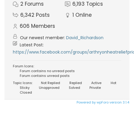
2
Forums
6,193
Topics
6,342
Posts
1
Online
606
Members
Our newest member:
David_Richardson
Latest Post:
https://www.facebook.com/groups/arthryonheatreliefpri
Forum Icons:
Forum contains no unread posts
Forum contains unread posts
Topic Icons:
Not Replied
Replied
Active
Hot
Sticky
Unapproved
Solved
Private
Closed
Powered by wpForo version 3.1.4