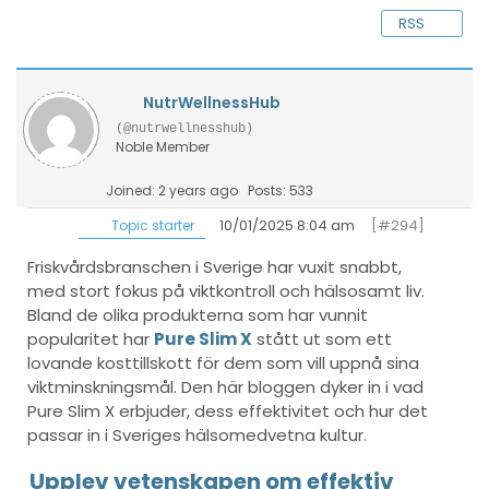
RSS
NutrWellnessHub
(@nutrwellnesshub)
Noble Member
Joined: 2 years ago
Posts: 533
10/01/2025 8:04 am
[#294]
Topic starter
Friskvårdsbranschen i Sverige har vuxit snabbt,
med stort fokus på viktkontroll och hälsosamt liv.
Bland de olika produkterna som har vunnit
popularitet har
Pure Slim X
stått ut som ett
lovande kosttillskott för dem som vill uppnå sina
viktminskningsmål. Den här bloggen dyker in i vad
Pure Slim X erbjuder, dess effektivitet och hur det
passar in i Sveriges hälsomedvetna kultur.
Upplev vetenskapen om effektiv