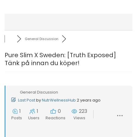
General Discussion
Pure Slim X Sweden: [Truth Exposed]
Tänk på innan du köper!
General Discussion
Last Post
by
NutrWellnessHub
2 years ago
1
1
0
223
Posts
Users
Reactions
Views