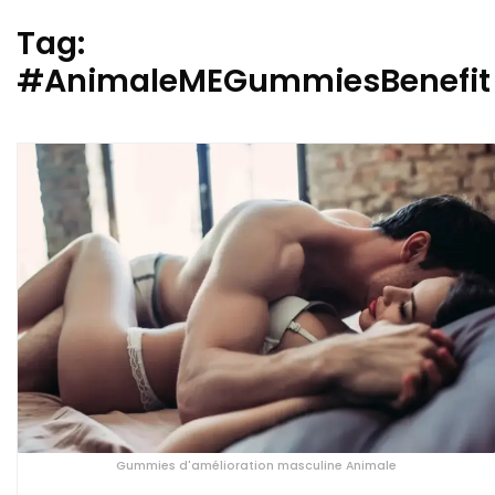
Tag:
#AnimaleMEGummiesBenefit
Gummies d'amélioration masculine Animale