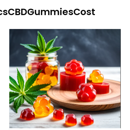
csCBDGummiesCost