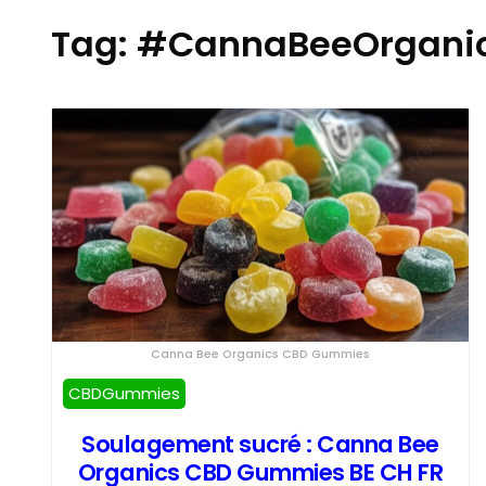
Tag:
#CannaBeeOrgani
Canna Bee Organics CBD Gummies
CBDGummies
Soulagement sucré : Canna Bee
Organics CBD Gummies BE CH FR