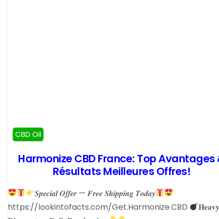
CBD Oil
Harmonize CBD France: Top Avantages
Résultats Meilleures Offres!
𝑺𝒑𝒆𝒄𝒊𝒂𝒍 𝑶𝒇𝒇𝒆𝒓 — 𝑭𝒓𝒆𝒆 𝑺𝒉𝒊𝒑𝒑𝒊𝒏𝒈 𝑻𝒐𝒅𝒂𝒚
https://lookintofacts.com/Get.Harmonize.CBD
𝐇𝐞𝐚𝐯