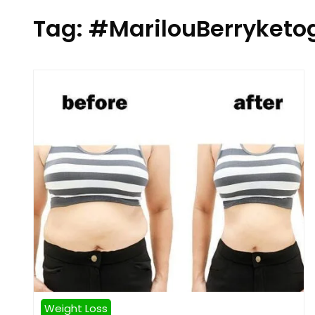
Tag:
#MarilouBerryket
Weight Loss