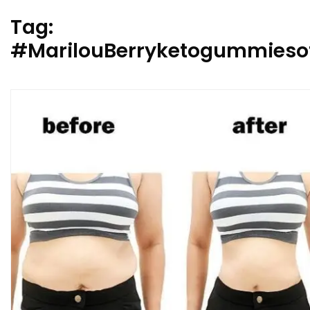
Tag:
#MarilouBerryketogummiesof