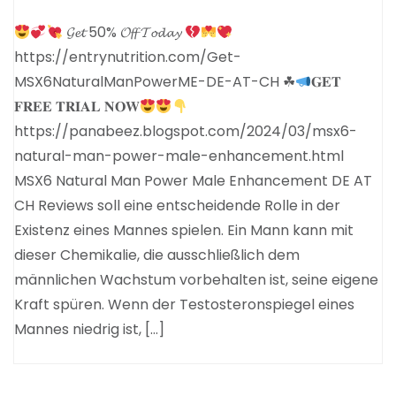
𝓖𝓮𝓽 50% 𝓞𝓯𝓯 𝓣𝓸𝓭𝓪𝔂
https://entrynutrition.com/Get-
MSX6NaturalManPowerME-DE-AT-CH ☘
𝐆𝐄𝐓
𝐅𝐑𝐄𝐄 𝐓𝐑𝐈𝐀𝐋 𝐍𝐎𝐖
https://panabeez.blogspot.com/2024/03/msx6-
natural-man-power-male-enhancement.html
MSX6 Natural Man Power Male Enhancement DE AT
CH Reviews soll eine entscheidende Rolle in der
Existenz eines Mannes spielen. Ein Mann kann mit
dieser Chemikalie, die ausschließlich dem
männlichen Wachstum vorbehalten ist, seine eigene
Kraft spüren. Wenn der Testosteronspiegel eines
Mannes niedrig ist, […]