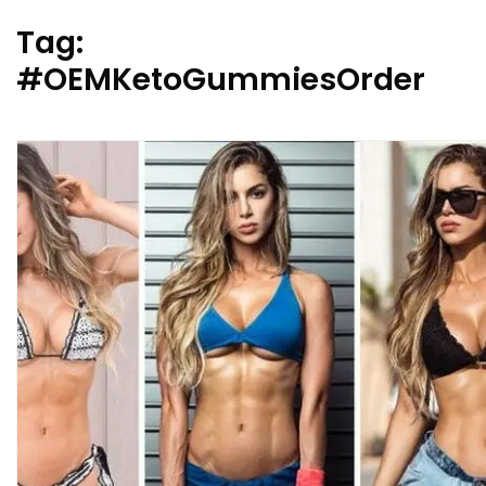
Tag:
#OEMKetoGummiesOrder