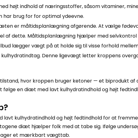
ed højt indhold af næringsstoffer, såsom vitaminer, mine
n har brug for for optimal ydeevne.
diæten er måltidsplanlægning afgørende. At vælge fødeva
n del af dette. Måltidsplanlægning hjælper med selvkontrol
bud lægger vægt på at holde sig til visse forhold mell
t kulhydratindtag. Denne ligevægt letter kroppens overgan
ilstand, hvor kroppen bruger ketoner — et biprodukt af at
t følge en diæt med lavt kulhydratindhold og højt fedtind
b?
avt kulhydratindhold og højt fedtindhold for at fremme e
etogene diæt hjælper folk med at tabe sig. Ifølge unders
orårsager et mærkbart vægttab.