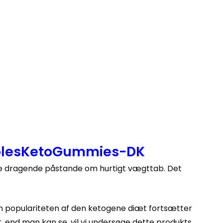
oplesKetoGummies-DK
e dragende påstande om hurtigt vægttab. Det
om populariteten af ​​den ketogene diæt fortsætter
t, end man kan se, vil vi undersøge dette produkts