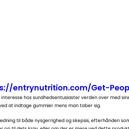
ps://entrynutrition.com/Get-Pe
interesse hos sundhedsentusiaster verden over med sin
n ved at indtage gummier mens man taber sig.
anledning til både nysgerrighed og skepsis, efterhånden s
ver op til dets krav, eller om der er mere ved dette produk