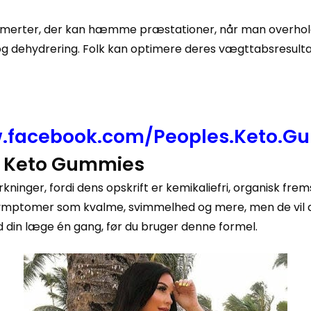
ommerter, der kan hæmme præstationer, når man overhol
 og dehydrering. Folk kan optimere deres vægttabsresulta
w.facebook.com/Peoples.Keto.G
ks Keto Gummies
ninger, fordi dens opskrift er kemikaliefri, organisk fremst
-symptomer som kvalme, svimmelhed og mere, men de vil alle
d din læge én gang, før du bruger denne formel.