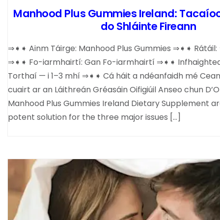
Manhood Plus Gummies Ireland: Tacaío
do Shláinte Fireann
⇒➧➧ Ainm Táirge: Manhood Plus Gummies ⇒➧➧ Rátáil
⇒➧➧ Fo-iarmhairtí: Gan Fo-iarmhairtí ⇒➧➧ Infhaighte
Torthaí — i 1–3 mhí ⇒➧➧ Cá háit a ndéanfaidh mé Cean
cuairt ar an Láithreán Gréasáin Oifigiúil Anseo chun D
Manhood Plus Gummies Ireland Dietary Supplement ar
potent solution for the three major issues […]