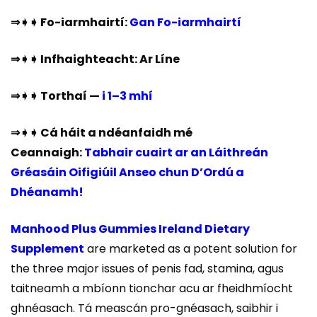
⇒➧➧ Fo-iarmhairtí:
Gan Fo-iarmhairtí
⇒➧➧ Infhaighteacht: Ar Líne
⇒➧➧ Torthaí —
i 1–3 mhí
⇒➧➧ Cá háit a ndéanfaidh mé
Ceannaigh:
Tabhair cuairt ar an Láithreán
Gréasáin Oifigiúil Anseo chun D’Ordú a
Dhéanamh!
Manhood Plus Gummies Ireland Dietary
Supplement
are marketed as a potent solution for
the three major issues of penis fad, stamina, agus
taitneamh a mbíonn tionchar acu ar fheidhmíocht
ghnéasach. Tá meascán pro-gnéasach, saibhir i