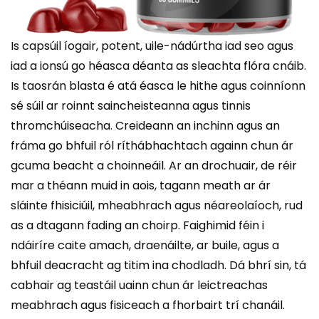
Is capsúil íogair, potent, uile-nádúrtha iad seo agus
iad a ionsú go héasca déanta as sleachta flóra cnáib.
Is taosrán blasta é atá éasca le hithe agus coinníonn
sé súil ar roinnt saincheisteanna agus tinnis
thromchúiseacha. Creideann an inchinn agus an
fráma go bhfuil ról ríthábhachtach againn chun ár
gcuma beacht a choinneáil. Ar an drochuair, de réir
mar a théann muid in aois, tagann meath ar ár
sláinte fhisiciúil, mheabhrach agus néareolaíoch, rud
as a dtagann fading an choirp. Faighimid féin i
ndáiríre caite amach, draenáilte, ar buile, agus a
bhfuil deacracht ag titim ina chodladh. Dá bhrí sin, tá
cabhair ag teastáil uainn chun ár leictreachas
meabhrach agus fisiceach a fhorbairt trí chanáil.