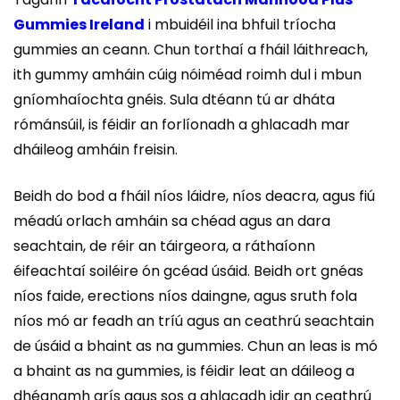
Gummies Ireland
i mbuidéil ina bhfuil tríocha
gummies an ceann. Chun torthaí a fháil láithreach,
ith gummy amháin cúig nóiméad roimh dul i mbun
gníomhaíochta gnéis. Sula dtéann tú ar dháta
rómánsúil, is féidir an forlíonadh a ghlacadh mar
dháileog amháin freisin.
Beidh do bod a fháil níos láidre, níos deacra, agus fiú
méadú orlach amháin sa chéad agus an dara
seachtain, de réir an táirgeora, a ráthaíonn
éifeachtaí soiléire ón gcéad úsáid. Beidh ort gnéas
níos faide, erections níos daingne, agus sruth fola
níos mó ar feadh an tríú agus an ceathrú seachtain
de úsáid a bhaint as na gummies. Chun an leas is mó
a bhaint as na gummies, is féidir leat an dáileog a
dhéanamh arís agus sos a ghlacadh idir an ceathrú