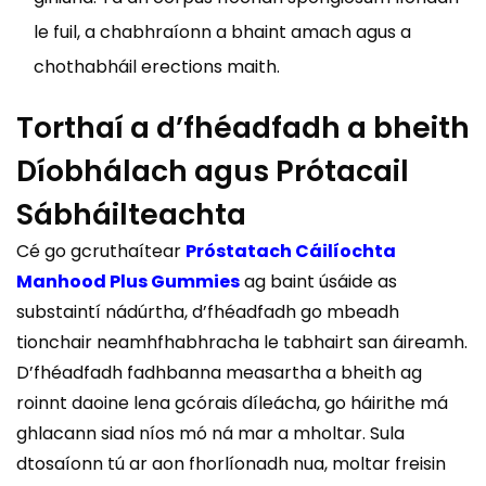
le fuil, a chabhraíonn a bhaint amach agus a
chothabháil erections maith.
Torthaí a d’fhéadfadh a bheith
Díobhálach agus Prótacail
Sábháilteachta
Cé go gcruthaítear
Próstatach Cáilíochta
Manhood Plus Gummies
ag baint úsáide as
substaintí nádúrtha, d’fhéadfadh go mbeadh
tionchair neamhfhabhracha le tabhairt san áireamh.
D’fhéadfadh fadhbanna measartha a bheith ag
roinnt daoine lena gcórais díleácha, go háirithe má
ghlacann siad níos mó ná mar a mholtar. Sula
dtosaíonn tú ar aon fhorlíonadh nua, moltar freisin