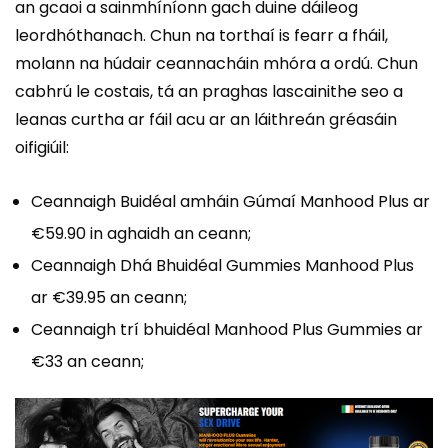
an gcaoi a sainmhíníonn gach duine dáileog
leordhóthanach. Chun na torthaí is fearr a fháil,
molann na húdair ceannacháin mhóra a ordú. Chun
cabhrú le costais, tá an praghas lascainithe seo a
leanas curtha ar fáil acu ar an láithreán gréasáin
oifigiúil:
Ceannaigh Buidéal amháin Gúmaí Manhood Plus ar
€59.90 in aghaidh an ceann;
Ceannaigh Dhá Bhuidéal Gummies Manhood Plus
ar €39.95 an ceann;
Ceannaigh trí bhuidéal Manhood Plus Gummies ar
€33 an ceann;