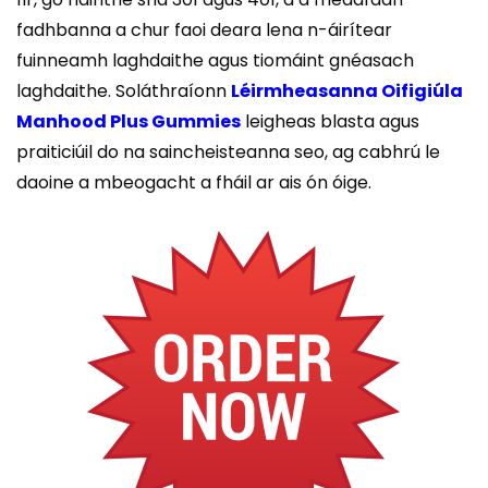
fadhbanna a chur faoi deara lena n-áirítear
fuinneamh laghdaithe agus tiomáint gnéasach
laghdaithe. Soláthraíonn
Léirmheasanna Oifigiúla
Manhood Plus Gummies
leigheas blasta agus
praiticiúil do na saincheisteanna seo, ag cabhrú le
daoine a mbeogacht a fháil ar ais ón óige.