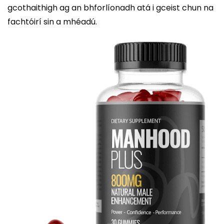
gcothaithigh ag an bhforlíonadh atá i gceist chun na
fachtóirí sin a mhéadú.