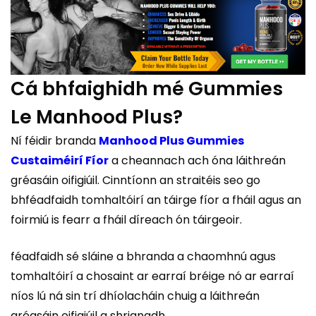
Cá bhfaighidh mé Gummies
Le Manhood Plus?
Ní féidir branda
Manhood Plus Gummies
Custaiméirí Fíor
a cheannach ach óna láithreán
gréasáin oifigiúil. Cinntíonn an straitéis seo go
bhféadfaidh tomhaltóirí an táirge fíor a fháil agus an
foirmiú is fearr a fháil díreach ón táirgeoir.
féadfaidh sé sláine a bhranda a chaomhnú agus
tomhaltóirí a chosaint ar earraí bréige nó ar earraí
níos lú ná sin trí dhíolacháin chuig a láithreán
gréasáin oifigiúil a shrianadh.