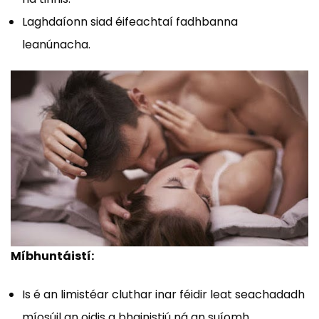
Laghdaíonn siad éifeachtaí fadhbanna
leanúnacha.
Míbhuntáistí:
Is é an limistéar cluthar inar féidir leat seachadadh
míosúil an oidis a bhainistiú ná an suíomh