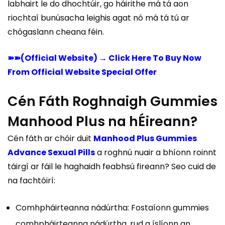
labhairt le do dhochtúir, go háirithe má tá aon
riochtaí bunúsacha leighis agat nó má tá tú ar
chógaslann cheana féin.
➽➽(Official Website) → Click Here To Buy Now
From Official Website Special Offer
Cén Fáth Roghnaigh Gummies
Manhood Plus na hÉireann?
Cén fáth ar chóir duit
Manhood Plus Gummies
Advance Sexual Pills
a roghnú nuair a bhíonn roinnt
táirgí ar fáil le haghaidh feabhsú fireann? Seo cuid de
na fachtóirí:
Comhpháirteanna nádúrtha: Fostaíonn gummies
comhpháirteanna nádúrtha, rud a íslíonn an