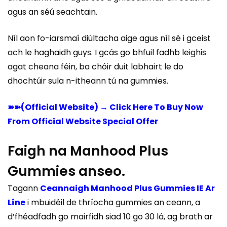
agus an séú seachtain.
Níl aon fo-iarsmaí diúltacha aige agus níl sé i gceist
ach le haghaidh guys. I gcás go bhfuil fadhb leighis
agat cheana féin, ba chóir duit labhairt le do
dhochtúir sula n-itheann tú na gummies.
➽➽(Official Website) → Click Here To Buy Now
From Official Website Special Offer
Faigh na Manhood Plus
Gummies anseo.
Tagann
Ceannaigh Manhood Plus Gummies IE Ar
Líne
i mbuidéil de thríocha gummies an ceann, a
d’fhéadfadh go mairfidh siad 10 go 30 lá, ag brath ar