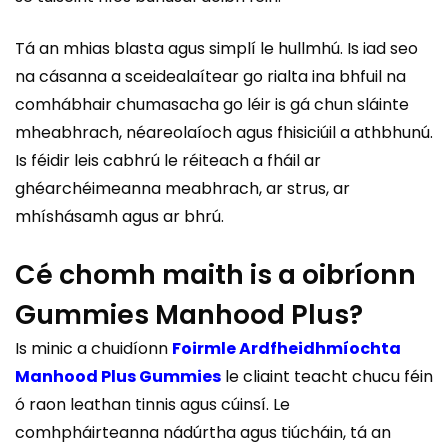
Tá an mhias blasta agus simplí le hullmhú. Is iad seo
na cásanna a sceidealaítear go rialta ina bhfuil na
comhábhair chumasacha go léir is gá chun sláinte
mheabhrach, néareolaíoch agus fhisiciúil a athbhunú.
Is féidir leis cabhrú le réiteach a fháil ar
ghéarchéimeanna meabhrach, ar strus, ar
mhíshásamh agus ar bhrú.
Cé chomh maith is a oibríonn
Gummies Manhood Plus?
Is minic a chuidíonn
Foirmle Ardfheidhmíochta
Manhood Plus Gummies
le cliaint teacht chucu féin
ó raon leathan tinnis agus cúinsí. Le
comhpháirteanna nádúrtha agus tiúcháin, tá an