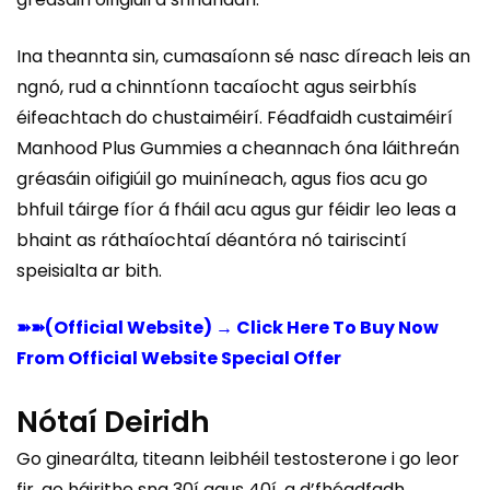
Ina theannta sin, cumasaíonn sé nasc díreach leis an
ngnó, rud a chinntíonn tacaíocht agus seirbhís
éifeachtach do chustaiméirí. Féadfaidh custaiméirí
Manhood Plus Gummies a cheannach óna láithreán
gréasáin oifigiúil go muiníneach, agus fios acu go
bhfuil táirge fíor á fháil acu agus gur féidir leo leas a
bhaint as ráthaíochtaí déantóra nó tairiscintí
speisialta ar bith.
➽➽(Official Website) → Click Here To Buy Now
From Official Website Special Offer
Nótaí Deiridh
Go ginearálta, titeann leibhéil testosterone i go leor
fir, go háirithe sna 30í agus 40í, a d’fhéadfadh