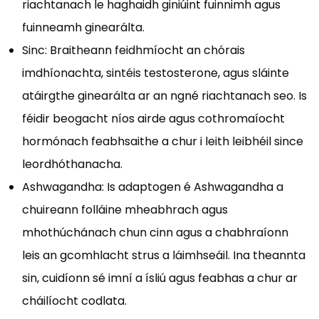
riachtanach le haghaidh giniúint fuinnimh agus
fuinneamh ginearálta.
Sinc: Braitheann feidhmíocht an chórais
imdhíonachta, sintéis testosterone, agus sláinte
atáirgthe ginearálta ar an ngné riachtanach seo. Is
féidir beogacht níos airde agus cothromaíocht
hormónach feabhsaithe a chur i leith leibhéil since
leordhóthanacha.
Ashwagandha: Is adaptogen é Ashwagandha a
chuireann folláine mheabhrach agus
mhothúchánach chun cinn agus a chabhraíonn
leis an gcomhlacht strus a láimhseáil. Ina theannta
sin, cuidíonn sé imní a ísliú agus feabhas a chur ar
cháilíocht codlata.