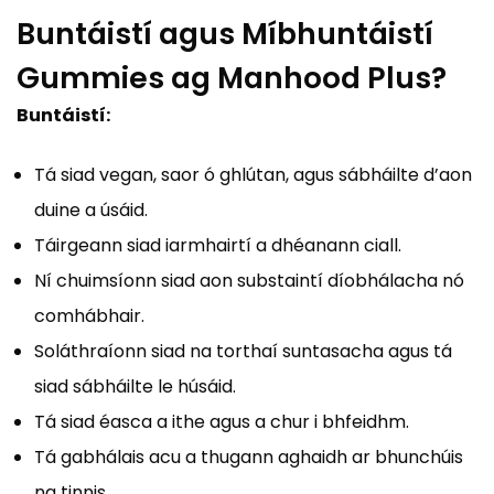
Buntáistí agus Míbhuntáistí
Gummies ag Manhood Plus?
Buntáistí:
Tá siad vegan, saor ó ghlútan, agus sábháilte d’aon
duine a úsáid.
Táirgeann siad iarmhairtí a dhéanann ciall.
Ní chuimsíonn siad aon substaintí díobhálacha nó
comhábhair.
Soláthraíonn siad na torthaí suntasacha agus tá
siad sábháilte le húsáid.
Tá siad éasca a ithe agus a chur i bhfeidhm.
Tá gabhálais acu a thugann aghaidh ar bhunchúis
na tinnis.