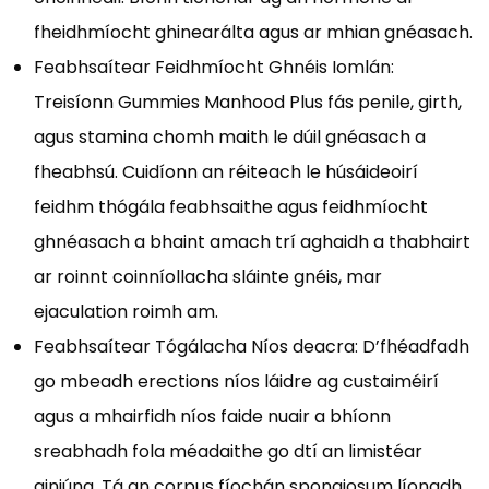
fheidhmíocht ghinearálta agus ar mhian gnéasach.
Feabhsaítear Feidhmíocht Ghnéis Iomlán:
Treisíonn Gummies Manhood Plus fás penile, girth,
agus stamina chomh maith le dúil gnéasach a
fheabhsú. Cuidíonn an réiteach le húsáideoirí
feidhm thógála feabhsaithe agus feidhmíocht
ghnéasach a bhaint amach trí aghaidh a thabhairt
ar roinnt coinníollacha sláinte gnéis, mar
ejaculation roimh am.
Feabhsaítear Tógálacha Níos deacra: D’fhéadfadh
go mbeadh erections níos láidre ag custaiméirí
agus a mhairfidh níos faide nuair a bhíonn
sreabhadh fola méadaithe go dtí an limistéar
giniúna. Tá an corpus fíochán spongiosum líonadh