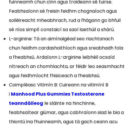
fuinneamh chun cinn agus troideann sé tuirse.
Feabhsaíonn sé freisin feidhm chognaíoch agus
soiléireacht mheabhrach, rud a fhágann go bhfuil
sé níos simplí constaicí sa saol laethúil a shárú.
L-arginine: Tá an aimínaigéad seo riachtanach
chun feidhm cardashoithíoch agus sreabhadh fola
a fheabhsú. Ardaíonn L-arginine leibhéil ocsaíd
nítreach an chomhlachta, ar féidir leo seasmhacht
agus feidhmíocht fhisiceach a fheabhsú.
Coimpléasc Vitimín B: Cuireann na vitimíní B
i
Manhood Plus Gummies Testosterone
teanndáileog
le sláinte na hinchinne,
feabhsaítear giúmar, agus cabhraíonn siad le bia a
thiontú ina fhuinneamh, agus tá gach ceann acu