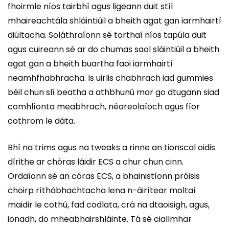
fhoirmle níos tairbhí agus ligeann duit stíl
mhaireachtála shláintiúil a bheith agat gan iarmhairtí
diúltacha. Soláthraíonn sé torthaí níos tapúla duit
agus cuireann sé ar do chumas saol sláintiúil a bheith
agat gan a bheith buartha faoi iarmhairtí
neamhfhabhracha. Is uirlis chabhrach iad gummies
béil chun slí beatha a athbhunú mar go dtugann siad
comhlíonta meabhrach, néareolaíoch agus fíor
cothrom le dáta.
Bhí na trims agus na tweaks a rinne an tionscal oidis
dírithe ar chóras láidir ECS a chur chun cinn.
Ordaíonn sé an córas ECS, a bhainistíonn próisis
choirp ríthábhachtacha lena n-áirítear moltaí
maidir le cothú, fad codlata, crá na dtaoisigh, agus,
ionadh, do mheabhairshláinte. Tá sé ciallmhar