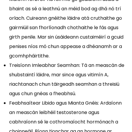
bhaint as sé a leathnú an méid bod ag dhá nó trí
orlach. Cuireann gnéithe láidre atá cruthaithe go
gairmiúil san fhorlíonadh chothaithe le fás agus
girth penile. Mar sin úsáideann custaiméirí a gcuid
penises níos mó chun appease a dhéanamh ar a
gcomhpháirtithe.
Treisíonn Imleabhar Seamhan: Tá an meascán de
shubstaintí láidre, mar since agus vitimín A,
riachtanach chun táirgeadh seamhan a threisiú
agus chun gnéas a fheabhsú.
Feabhsaítear Libido agus Mianta Gnéis: Ardaíonn
an meascán leibhéil testosterone agus
cabhraíonn sé le cothromaíocht hormónach a
choinneáil. Bíonn tionchar ag an hormone ar