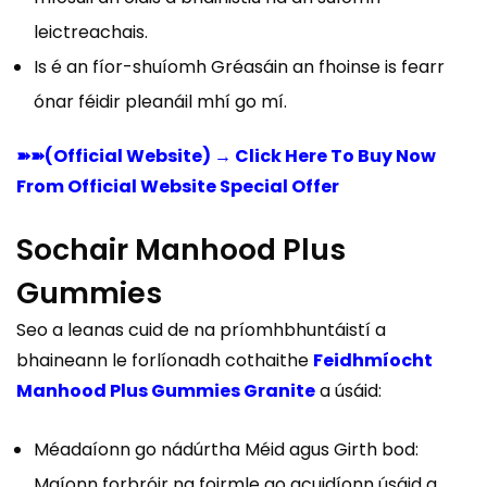
leictreachais.
Is é an fíor-shuíomh Gréasáin an fhoinse is fearr
ónar féidir pleanáil mhí go mí.
➽➽(Official Website) → Click Here To Buy Now
From Official Website Special Offer
Sochair Manhood Plus
Gummies
Seo a leanas cuid de na príomhbhuntáistí a
bhaineann le forlíonadh cothaithe
Feidhmíocht
Manhood Plus Gummies Granite
a úsáid:
Méadaíonn go nádúrtha Méid agus Girth bod:
Maíonn forbróir na foirmle go gcuidíonn úsáid a