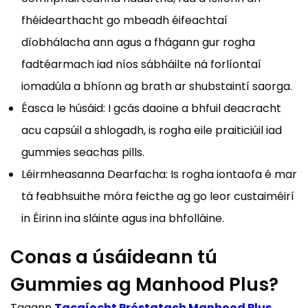
fhéidearthacht go mbeadh éifeachtaí
díobhálacha ann agus a fhágann gur rogha
fadtéarmach iad níos sábháilte ná forlíontaí
iomadúla a bhíonn ag brath ar shubstaintí saorga.
Éasca le húsáid: I gcás daoine a bhfuil deacracht
acu capsúil a shlogadh, is rogha eile praiticiúil iad
gummies seachas pills.
Léirmheasanna Dearfacha: Is rogha iontaofa é mar
tá feabhsuithe móra feicthe ag go leor custaiméirí
in Éirinn ina sláinte agus ina bhfolláine.
Conas a úsáideann tú
Gummies ag Manhood Plus?
Tagann
Tacaíocht Próstatach Manhood Plus