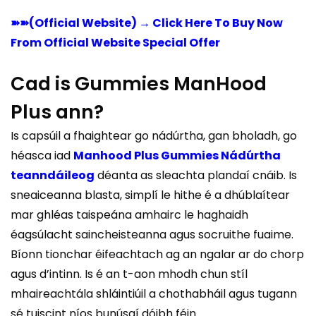
➽➽(Official Website) → Click Here To Buy Now
From Official Website Special Offer
Cad is Gummies ManHood
Plus ann?
Is capsúil a fhaightear go nádúrtha, gan bholadh, go
héasca iad
Manhood Plus Gummies Nádúrtha
teanndáileog
déanta as sleachta plandaí cnáib. Is
sneaiceanna blasta, simplí le hithe é a dhúblaítear
mar ghléas taispeána amhairc le haghaidh
éagsúlacht saincheisteanna agus socruithe fuaime.
Bíonn tionchar éifeachtach ag an ngalar ar do chorp
agus d’intinn. Is é an t-aon mhodh chun stíl
mhaireachtála shláintiúil a chothabháil agus tugann
sé tuiscint níos bunúsaí dóibh féin.