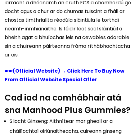
iarracht a dhéanamh an cruth ECS a chomhordú go
docht agus a chur ar do chumas tuiscint a fháil ar
chostas timthriallta réadúla sláintiúla le torthaí
neamh-inmhianaithe. Is féidir leat saol sláintiúil a
bheith agat a bhuíochas leis na cewables adorable
sin a chuireann páirteanna fráma ríthábhachtacha
ar ais.
➽➽(Official Website) → Click Here To Buy Now
From Official Website Special Offer
Cad iad na comhábhair atá
sna Manhood Plus Gummies?
Sliocht Ginseng: Aithnítear mar gheall ar a
cháilíochtaí oiriúnaitheacha, cuireann ginseng